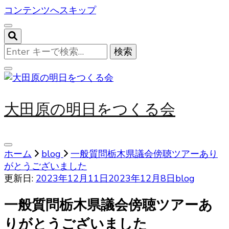
コンテンツへスキップ
な
に
か
お
探
大田原の明日をつくる会
し
で
す
か
ホーム
blog
一般質問栃木県議会傍聴ツアーあり
?
がとうございました
更新日:
2023年12月11日
2023年12月8日
blog
一般質問栃木県議会傍聴ツアーあ
りがとうございました