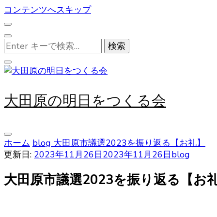
コンテンツへスキップ
な
に
か
お
探
大田原の明日をつくる会
し
で
す
か
ホーム
blog
大田原市議選2023を振り返る【お礼】
?
更新日:
2023年11月26日
2023年11月26日
blog
大田原市議選2023を振り返る【お